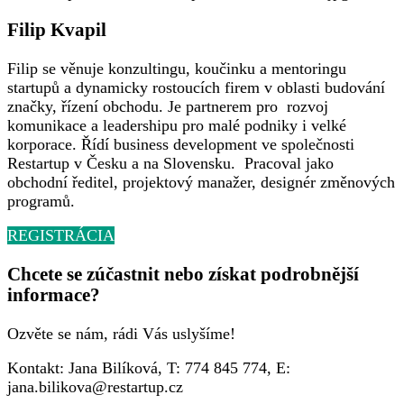
Filip Kvapil
Filip se věnuje konzultingu, koučinku a mentoringu
startupů a dynamicky rostoucích firem v oblasti budování
značky, řízení obchodu. Je partnerem pro rozvoj
komunikace a leadershipu pro malé podniky i velké
korporace. Řídí business development ve společnosti
Restartup v Česku a na Slovensku. Pracoval jako
obchodní ředitel, projektový manažer, designér změnových
programů.
REGISTRÁCIA
Chcete se zúčastnit nebo získat podrobnější
informace?
Ozvěte se nám, rádi Vás uslyšíme!
Kontakt:
Jana
Bilíková
, T:
774 845 774
, E:
jana.
bilikova
@restartup.
cz