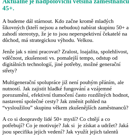
Aktuálně je nadpoloviční většina zaměstnanců
45+.
A budeme dál stárnout. Kdo začne kromě mladých
šikovných (kteří nejsou a nebudou) nabírat skupinu 50+ a
zahodí stereotyp, že je to jsou neperspektivní čekatelé na
důchod, má strategickou výhodu. Velkou.
Jenže jak s nimi pracovat? Zralost, loajalita, spolehlivost,
vděčnost, zkušenosti vs. pomalejší tempo, odstup od
digitálních technologií, jiné potřeby, možné generační
střety?
Multigenerační spolupráce již není pouhým přáním, ale
nutností. Jak zajistit hladké fungování a vzájemné
porozumění, efektivní tlumočení často rozdílných hodnot,
nastavení společné cesty? Jak změnit pohled na
“vysloužilou” skupinu věkem zkušenějších zaměstnanců?
A co si doopravdy lidé 50+ myslí? Co chtějí a co
potřebují? Co je motivuje? Jak si je získat a udržet? Jaká
jsou specifika jejich vedení? Jak využít jejich talentů