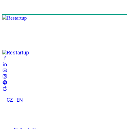
CZ
|
EN