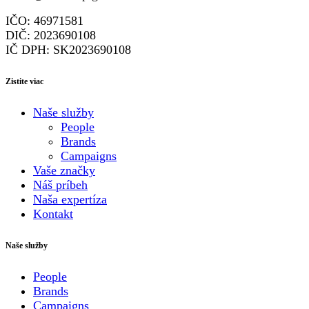
IČO: 46971581
DIČ: 2023690108
IČ DPH: SK2023690108
Zistite viac
Naše služby
People
Brands
Campaigns
Vaše značky
Náš príbeh
Naša expertíza
Kontakt
Naše služby
People
Brands
Campaigns