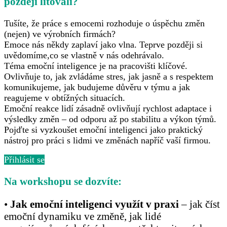
později litovali?
Tušíte, že práce s emocemi rozhoduje o úspěchu změn
(nejen) ve výrobních firmách?
Emoce nás někdy zaplaví jako vlna. Teprve později si
uvědomíme,co se vlastně v nás odehrávalo.
Téma emoční inteligence je na pracovišti klíčové.
Ovlivňuje to, jak zvládáme stres, jak jasně a s respektem
komunikujeme, jak budujeme důvěru v týmu a jak
reagujeme v obtížných situacích.
Emoční reakce lidí zásadně ovlivňují rychlost adaptace i
výsledky změn – od odporu až po stabilitu a výkon týmů.
Pojďte si vyzkoušet emoční inteligenci jako praktický
nástroj pro práci s lidmi ve změnách napříč vaší firmou.
Přihlásit se
Na workshopu se dozvíte:
•
Jak emoční inteligenci využít v praxi
– jak číst
emoční dynamiku ve změně, jak lidé