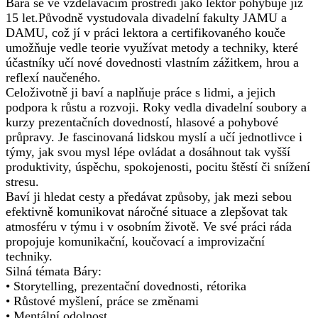
Bára se ve vzdělávacím prostředí jako lektor pohybuje již
15 let.Původně vystudovala divadelní fakulty JAMU a
DAMU, což jí v práci lektora a certifikovaného kouče
umožňuje vedle teorie využívat metody a techniky, které
účastníky učí nové dovednosti vlastním zážitkem, hrou a
reflexí naučeného.
Celoživotně ji baví a naplňuje práce s lidmi, a jejich
podpora k růstu a rozvoji. Roky vedla divadelní soubory a
kurzy prezentačních dovedností, hlasové a pohybové
průpravy. Je fascinovaná lidskou myslí a učí jednotlivce i
týmy, jak svou mysl lépe ovládat a dosáhnout tak vyšší
produktivity, úspěchu, spokojenosti, pocitu štěstí či snížení
stresu.
Baví ji hledat cesty a předávat způsoby, jak mezi sebou
efektivně komunikovat náročné situace a zlepšovat tak
atmosféru v týmu i v osobním životě. Ve své práci ráda
propojuje komunikační, koučovací a improvizační
techniky.
Silná témata Báry:
• Storytelling, prezentační dovednosti, rétorika
• Růstové myšlení, práce se změnami
• Mentální odolnost