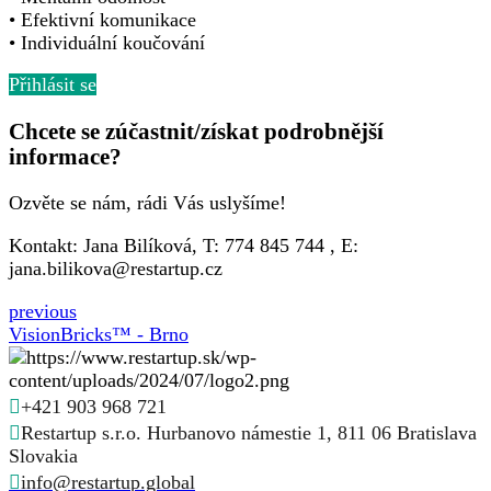
• Efektivní komunikace
• Individuální koučování
Přihlásit se
Chcete se zúčastnit/získat podrobnější
informace?
Ozvěte se nám, rádi Vás uslyšíme!
Kontakt: Jana Bilíková, T: 774 845 744 , E:
jana.bilikova@restartup.cz
previous
VisionBricks™ - Brno
+421 903 968 721
Restartup s.r.o. Hurbanovo námestie 1, 811 06 Bratislava
Slovakia
info@restartup.global