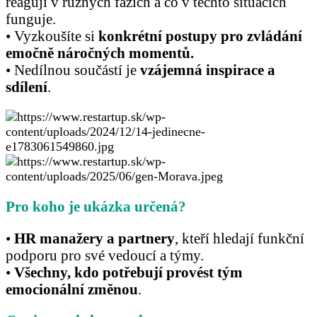
reagují v různých fázích a co v těchto situacích
funguje.
• Vyzkoušíte si
konkrétní postupy pro zvládání
emočně náročných momentů.
• Nedílnou součástí je
vzájemná inspirace a
sdílení
.
Pro koho je ukázka určená?
•
HR manažery a partnery
, kteří hledají funkční
podporu pro své vedoucí a týmy.
•
Všechny, kdo potřebují provést tým
emocionální změnou
.