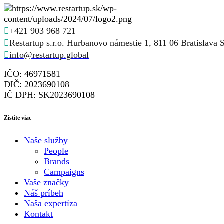
+421 903 968 721
Restartup s.r.o. Hurbanovo námestie 1, 811 06 Bratislava 
info@restartup.global
IČO: 46971581
DIČ: 2023690108
IČ DPH: SK2023690108
Zistite viac
Naše služby
People
Brands
Campaigns
Vaše značky
Náš príbeh
Naša expertíza
Kontakt