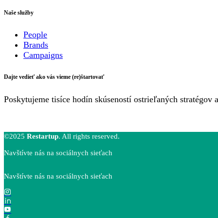
Naše služby
People
Brands
Campaigns
Dajte vedieť ako vás vieme (re)štartovať
Poskytujeme tisíce hodín skúseností ostrieľaných stratégov 
©2025
Restartup
. All rights reserved.
Navštívte nás na sociálnych sieťach
Navštívte nás na sociálnych sieťach