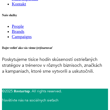
Kontakt
Naše služby
People
Brands
Campaigns
Dajte vedieť ako vás vieme (re)štartovať
Poskytujeme tisíce hodín skúseností ostrieľaných
stratégov a trénerov v rôznych biznisoch, značkách
a kampaniach, ktoré sme vytvorili a uskutočnili.
©2025
. All rights reserved.
Restartup
Navštívte nás na sociálnych sieťach