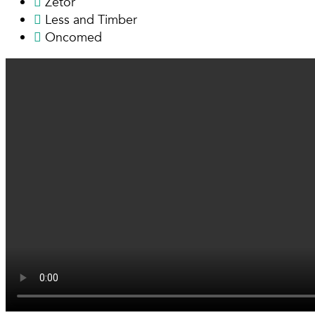
Zetor
Less and Timber
Oncomed