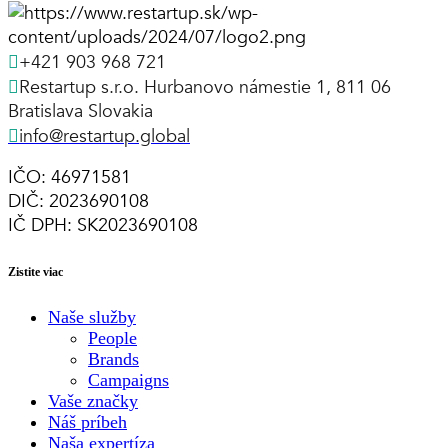
+421 903 968 721
Restartup s.r.o. Hurbanovo námestie 1, 811 06
Bratislava Slovakia
info@restartup.global
IČO: 46971581
DIČ: 2023690108
IČ DPH: SK2023690108
Zistite viac
Naše služby
People
Brands
Campaigns
Vaše značky
Náš príbeh
Naša expertíza