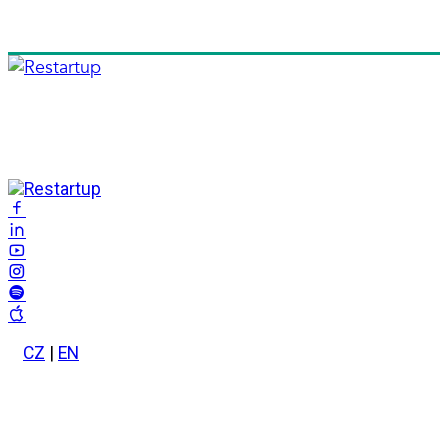
CZ
|
EN